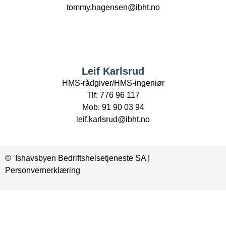
tommy.hagensen@ibht.no
Leif Karlsrud
HMS-rådgiver/HMS-ingeniør
Tlf: 776 96 117
Mob: 91 90 03 94
leif.karlsrud@ibht.no
© Ishavsbyen Bedriftshelsetjeneste SA |
Personvernerklæring