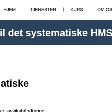
HJEM
TJENESTER
KURS
OM O
til det systematiske HMS
matiske
ko, avvikshåndtering,