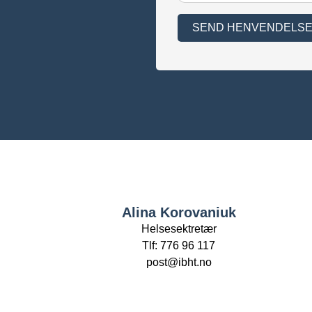
SEND HENVENDELS
Alina Korovaniuk
Helsesektretær
Tlf: 776 96 117
post@ibht.no