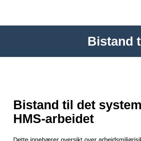
Bistand 
Bistand til det syste
HMS-arbeidet
Dette innebærer oversikt over arbeidsmiljørisi