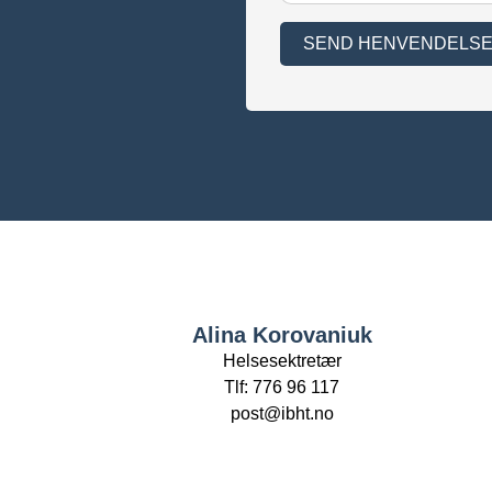
SEND HENVENDELS
Alina Korovaniuk
Helsesektretær
Tlf: 776 96 117
post@ibht.no