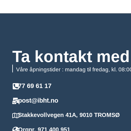
Ta kontakt med
Våre åpningstider : mandag til fredag, kl. 08:
77 69 61 17
post@ibht.no
Stakkevollvegen 41A, 9010 TROMSØ
Orgnr. 971 400 951