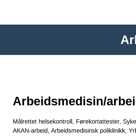
Ar
Arbeidsmedisin/arbe
Målrettet helsekontroll, Førekortattester, Sy
AKAN-arbeid, Arbeidsmedisinsk poliklinikk, Yr