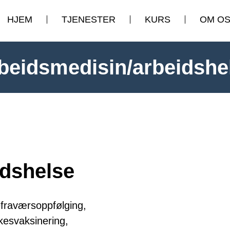
HJEM
TJENESTER
KURS
OM O
beidsmedisin/arbeidshe
idshelse
kefraværsoppfølging,
kesvaksinering,